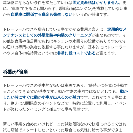
建築物にならない条件を満たしていれば
固定資産税はかかりません
。更
に、“車両”であるにも関わらず、駆動設備(エンジン)を搭載していない事
から
自動車に関係する税金も発生しない
というのが特徴です。
トレーラーハウスを所有している事でかかる費用と言えば、
定期的なメ
ンテナンスとしての外壁塗装や内装のクリーニング
が主なものです。そ
の他飲食店や住居用であればキッチンや水回りの設備がありますのでそ
の辺りは専門の業者に依頼する事になりますが、基本的にはトレーラー
ハウス自体の維持費というのは
非常に低コストである
と言えます。
移動が簡単
トレーラーハウスの基本的な扱いは車両であり、“随時かつ任意に移動す
ることができる”のが基本です。動かす為の車両ではないとしても、
動か
したい時にすぐに動かす事が出来るのが魅力
です。これができる事によ
り、例えば期間限定のイベントなどで一時的に設置して利用し、イベン
トが終わったタイミングで撤去する事も簡単です。
新しい事業を始めたいけれど、まだ試験段階なので軌道にのるまではお
試し店舗でスタートしたいといった場合にも気軽に始める事ができま