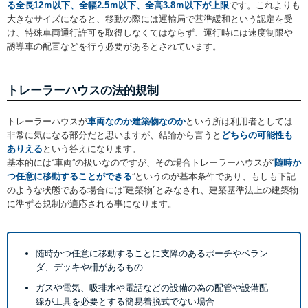
る全長12ｍ以下、全幅2.5ｍ以下、全高3.8ｍ以下が上限
です。これよりも
大きなサイズになると、移動の際には運輸局で基準緩和という認定を受
け、特殊車両通行許可を取得しなくてはならず、運行時には速度制限や
誘導車の配置などを行う必要があるとされています。
トレーラーハウスの法的規制
トレーラーハウスが
車両なのか建築物なのか
という所は利用者としては
非常に気になる部分だと思いますが、結論から言うと
どちらの可能性も
ありえる
という答えになります。
基本的には“車両”の扱いなのですが、その場合トレーラーハウスが“
随時か
つ任意に移動することができる
”というのが基本条件であり、もしも下記
のような状態である場合には“建築物”とみなされ、建築基準法上の建築物
に準ずる規制が適応される事になります。
随時かつ任意に移動することに支障のあるポーチやベラン
ダ、デッキや柵があるもの
ガスや電気、吸排水や電話などの設備の為の配管や設備配
線が工具を必要とする簡易着脱式でない場合