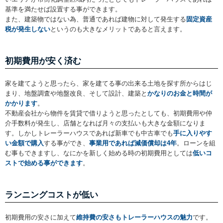
基準を満たせば設置する事ができます。
また、建築物ではない為、普通であれば建物に対して発生する
固定資産
税が発生しない
というのも大きなメリットであると言えます。
初期費用が安く済む
家を建てようと思ったら、家を建てる事の出来る土地を探す所からはじ
まり、地盤調査や地盤改良、そして設計、建築と
かなりのお金と時間が
かかります
。
不動産会社から物件を賃貸で借りようと思ったとしても、初期費用や仲
介手数料が発生し、店舗となれば月々の支払いも大きな金額になりま
す。しかしトレーラーハウスであれば新車でも中古車でも
手に入りやす
い金額で購入
する事ができ、
事業用であれば減価償却は4年
。ローンを組
む事もできますし、なにかを新しく始める時の初期費用としては
低いコ
ストで始める事ができます
。
ランニングコストが低い
初期費用の安さに加えて
維持費の安さもトレーラーハウスの魅力
です。