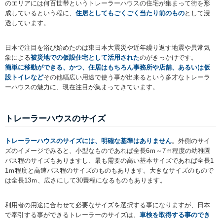
のエリアには何百世帯というトレーラーハウスの住宅が集まって街を形
成しているという程に、
住居としてもごくごく当たり前のもの
として浸
透しています。
日本で注目を浴び始めたのは東日本大震災や近年繰り返す地震や異常気
象による
被災地での仮設住宅として活用された
のがきっかけです。
簡単に移動ができる、かつ、住居はもちろん事務所や店舗、あるいは仮
設トイレなど
その他幅広い用途で使う事が出来るという多才なトレーラ
ーハウスの魅力に、現在注目が集まってきています。
トレーラーハウスのサイズ
トレーラーハウスのサイズには、明確な基準はありません
。外側のサイ
ズのイメージでみると、小型なものであれば全長6ｍ～7ｍ程度の幼稚園
バス程のサイズもありますし、最も需要の高い基本サイズであれば全長1
1ｍ程度と高速バス程のサイズのものもあります。大きなサイズのもので
は全長13ｍ、広さにして30畳程になるものもあります。
利用者の用途に合わせて必要なサイズを選択する事になりますが、日本
で牽引する事ができるトレーラーのサイズは、
車検を取得する事のでき