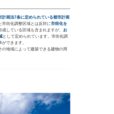
市計画法7条に定められている都市計画
た市街化調整区域とは反対に
市街化を
形成している区域も含まれますが、
お
域
として定められています。市街化調
事ができます。
その地域によって建築できる建物の用